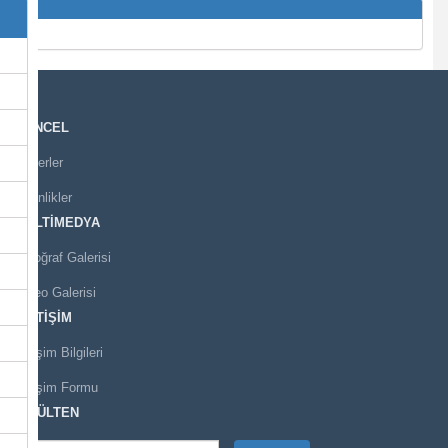
GÜNCEL
Haberler
Etkinlikler
MULTİMEDYA
Fotoğraf Galerisi
Video Galerisi
İLETİŞİM
İletişim Bilgileri
İletişim Formu
E-BÜLTEN